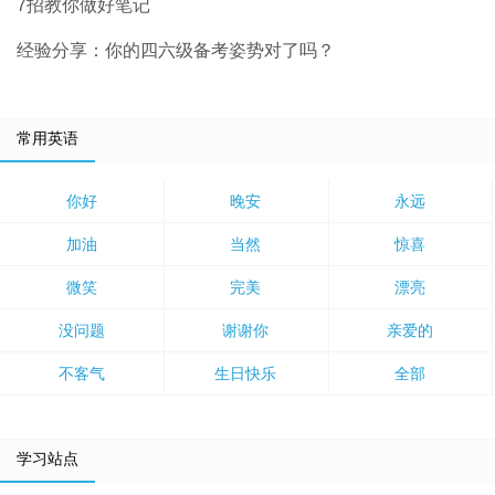
7招教你做好笔记
经验分享：你的四六级备考姿势对了吗？
常用英语
你好
晚安
永远
加油
当然
惊喜
微笑
完美
漂亮
没问题
谢谢你
亲爱的
不客气
生日快乐
全部
学习站点