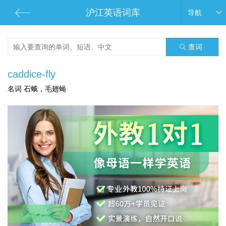
沪江英语词库
导航
查词
caddice-fly
名词 石蛾，毛翅蝇