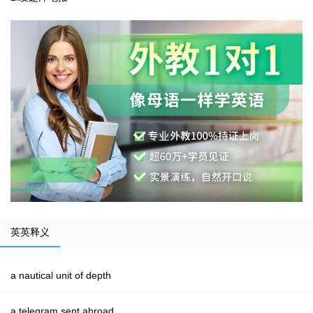
英英释义
a nautical unit of depth
a telegram sent abroad