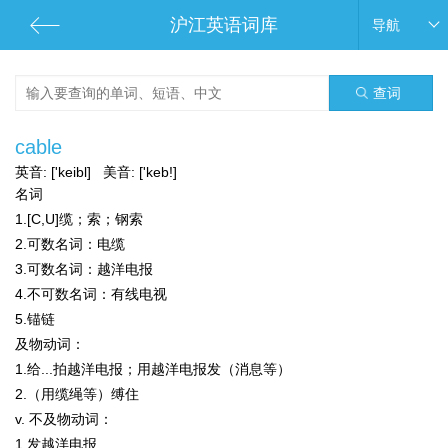
沪江英语词库
导航
查词
cable
英音:
['keibl]
美音:
['keb!]
名词
1.[C,U]缆；索；钢索
2.
可数名词：
电缆
3.
可数名词：
越洋电报
4.
不可数名词：
有线电视
5.锚链
及物动词：
1.给...拍越洋电报；用越洋电报发（消息等）
2.（用缆绳等）缚住
v.
不及物动词：
1.发越洋电报