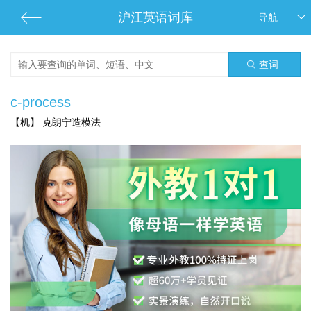
沪江英语词库
导航
查词
c-process
【机】 克朗宁造模法