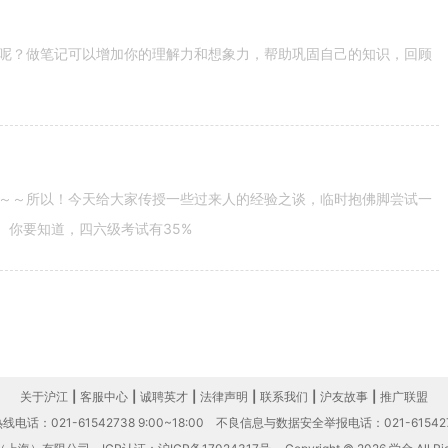
呢？做笔记可以增加你的理解力和想象力，帮助巩固自己的知识，回顾
～～所以！今天给大家传授一些过来人的经验之谈，临时抱佛脚尝试一
。你要知道，四六级考试有35%
关于沪江
|
客服中心
|
诚聘英才
|
法律声明
|
联系我们
|
沪友故事
|
推广联盟
电话：021-61542738 9:00~18:00
不良信息与数据安全举报电话：021-61542