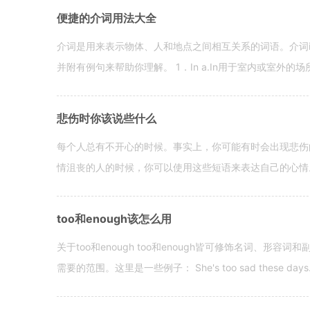
便捷的介词用法大全
介词是用来表示物体、人和地点之间相互关系的词语。介词i
并附有例句来帮助你理解。 1．In a.In用于室内或室外的场所。 in a
悲伤时你该说些什么
每个人总有不开心的时候。事实上，你可能有时会出现悲伤
情沮丧的人的时候，你可以使用这些短语来表达自己的心情。 hen yo
too和enough该怎么用
关于too和enough too和enough皆可修饰名词、形
需要的范围。这里是一些例子： She's too sad these days. I o