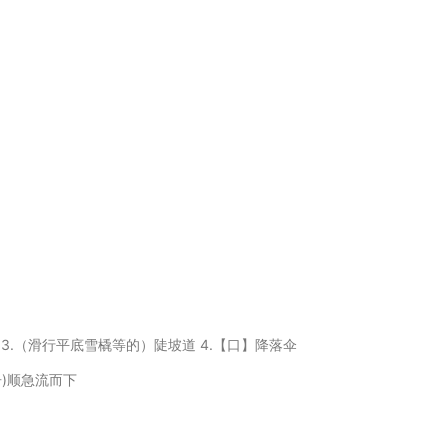
急流 3.（滑行平底雪橇等的）陡坡道 4.【口】降落伞
舟)顺急流而下