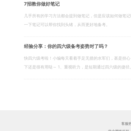
7招教你做好笔记
几乎所有的学习方法都会提到做笔记，但是应该如何做笔记
一下笔记可以帮你找到头绪，从而更好地备考。
经验分享：你的四六级备考姿势对了吗？
快四六级考啦！小编每天看着手足无措的水军们，甚是担心
下还是很有用哒～ 1、重视听力，是短期通过四六级的捷径
客服热线