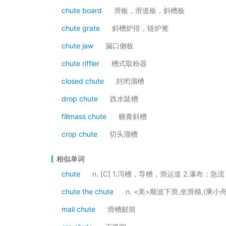
chute board
滑板，滑道板，斜槽板
chute grate
斜槽炉排，链炉篦
chute jaw
漏口侧板
chute riffler
槽式取粉器
closed chute
封闭溜槽
drop chute
跌水陡槽
fillmass chute
糖膏斜槽
crop chute
切头溜槽
相似单词
chute
n. [C] 1.泻槽，导槽，滑运道 2.瀑布；
chute the chute
n. <美>顺波下滑,坐滑梯,(乘小
mail chute
滑槽邮筒