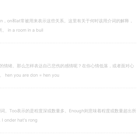
n，on和at常被用来表示这些关系。这里有关于何时该用介词的解释，
 room in a buil
的情绪。那么怎样表达自己悲伤的感情呢？在你心情低落，或者面对心
u are don = hen you
容词和副词。Too表示的是程度深或数量多。Enough则意味着程度或数量超出所
nder hat's rong