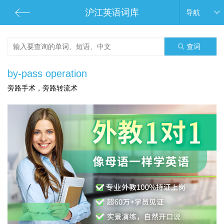
沪江英语词库
导航
查词
by-pass operation
旁路手术，旁路转流术