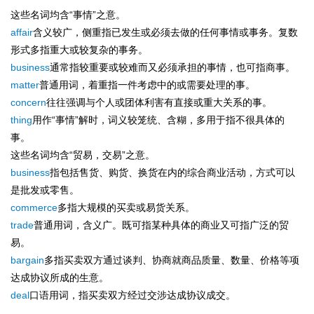
这些名词均含“事情”之意。
affair
含义较广，侧重指已发生或必须去做的任何事情或事务。复数
形式多指重大或较复杂的事务。
business
通常指较重要或较难而又必须承担的事情，也可指商事。
matter
普通用词，着重指一件考虑中的或需要处理的事。
concern
往往强调与个人或团体利害有直接或重大关系的事。
thing
用作“事情”解时，词义较笼统、含糊，多用于指不很具体的
事。
这些名词均含“贸易，交易”之意。
business
指包括售货、购货、换货在内的综合商业活动，方式可以
是批发或零售。
commerce
多指大规模的买卖或易货关系。
trade
普通用词，含义广。既可指某种具体的商业又可指广泛的贸
易。
bargain
多指买卖双方通过谈判、协商就商品质量、数量、价格等项
达成协议所成的生意。
deal
口语用词，指买卖双方经过交涉达成协议成交。