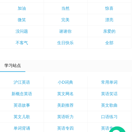
加油
当然
惊喜
微笑
完美
漂亮
没问题
谢谢你
亲爱的
不客气
生日快乐
全部
学习站点
沪江英语
小D词典
常用单词
新概念英语
英文网名
英语笑话
英语故事
美剧推荐
英文歌曲
英文儿歌
英语听力
口语练习
单词背诵
英语专四
英语专八