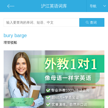
沪江英语词库
导航
查词
bury barge
埋管驳船