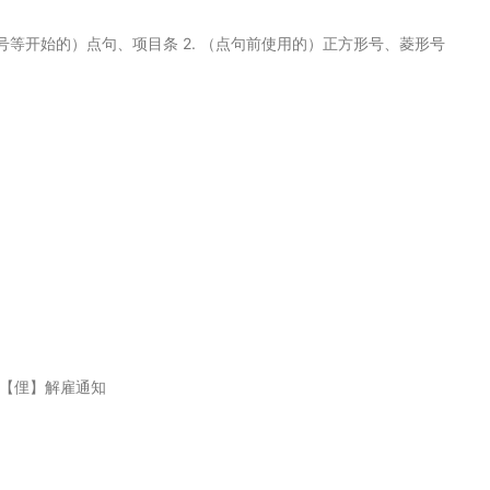
号等开始的）点句、项目条 2. （点句前使用的）正方形号、菱形号
 3.【俚】解雇通知