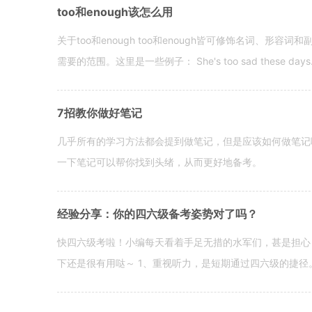
too和enough该怎么用
关于too和enough too和enough皆可修饰名词、形
需要的范围。这里是一些例子： She's too sad these days. I o
7招教你做好笔记
几乎所有的学习方法都会提到做笔记，但是应该如何做笔记
一下笔记可以帮你找到头绪，从而更好地备考。
经验分享：你的四六级备考姿势对了吗？
快四六级考啦！小编每天看着手足无措的水军们，甚是担心
下还是很有用哒～ 1、重视听力，是短期通过四六级的捷径