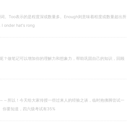
容词和副词。Too表示的是程度深或数量多。Enough则意味着程度或数量超出所
nder hat's rong
呢？做笔记可以增加你的理解力和想象力，帮助巩固自己的知识，回顾
～～所以！今天给大家传授一些过来人的经验之谈，临时抱佛脚尝试一
。你要知道，四六级考试有35%