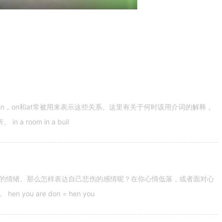
n，on和at常被用来表示这些关系。这里有关于何时该用介词的解释，
 room in a buil
的情绪。那么怎样表达自己悲伤的感情呢？在你心情低落，或者面对心
u are don = hen you