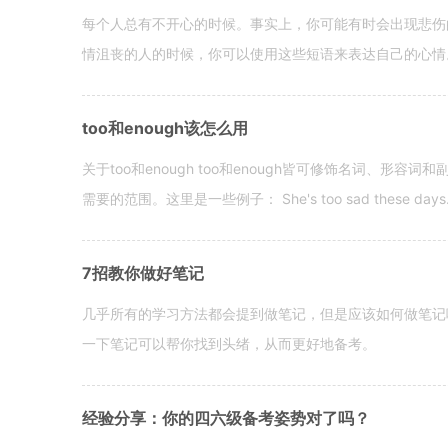
每个人总有不开心的时候。事实上，你可能有时会出现悲伤
情沮丧的人的时候，你可以使用这些短语来表达自己的心情。 hen yo
too和enough该怎么用
关于too和enough too和enough皆可修饰名词、形
需要的范围。这里是一些例子： She's too sad these days. I o
7招教你做好笔记
几乎所有的学习方法都会提到做笔记，但是应该如何做笔记
一下笔记可以帮你找到头绪，从而更好地备考。
经验分享：你的四六级备考姿势对了吗？