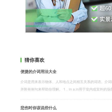
猜你喜欢
便捷的介词用法大全
介词是用来表示物体、人和地点之间相互关系的词语。介词i
并附有例句来帮助你理解。 1．In a.In用于室内或室外的场所。 in a
悲伤时你该说些什么