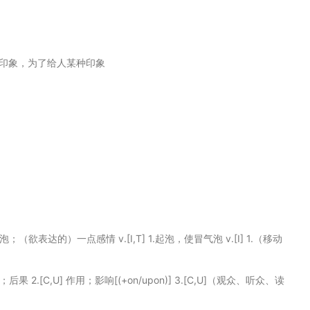
的印象，为了给人某种印象
泡；（欲表达的）一点感情 v.[I,T] 1.起泡，使冒气泡 v.[I] 1.（移动
 效应；结果；后果 2.[C,U] 作用；影响[(+on/upon)] 3.[C,U]（观众、听众、读