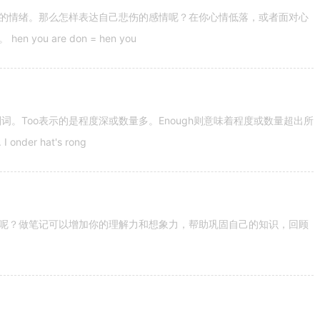
的情绪。那么怎样表达自己悲伤的感情呢？在你心情低落，或者面对心
u are don = hen you
容词和副词。Too表示的是程度深或数量多。Enough则意味着程度或数量超出所
nder hat's rong
呢？做笔记可以增加你的理解力和想象力，帮助巩固自己的知识，回顾