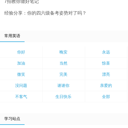
7招教你做好笔记
经验分享：你的四六级备考姿势对了吗？
常用英语
你好
晚安
永远
加油
当然
惊喜
微笑
完美
漂亮
没问题
谢谢你
亲爱的
不客气
生日快乐
全部
学习站点