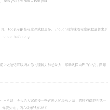
u are don = hen you
容词和副词。Too表示的是程度深或数量多。Enough则意味着程度或数量超出所
nder hat's rong
呢？做笔记可以增加你的理解力和想象力，帮助巩固自己的知识，回顾
～～所以！今天给大家传授一些过来人的经验之谈，临时抱佛脚尝试一
。你要知道，四六级考试有35%