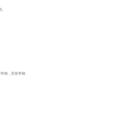
礼
条带钢，异形带钢