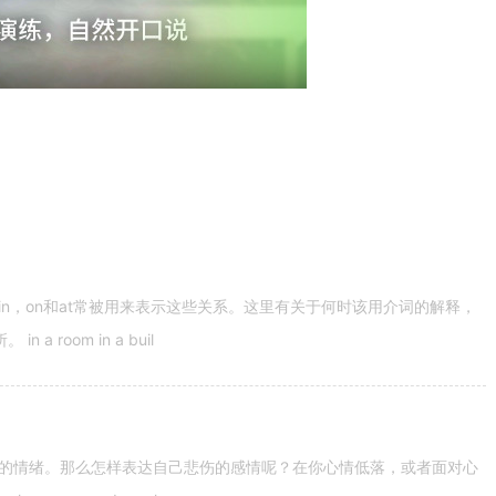
n，on和at常被用来表示这些关系。这里有关于何时该用介词的解释，
 room in a buil
的情绪。那么怎样表达自己悲伤的感情呢？在你心情低落，或者面对心