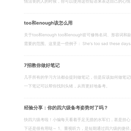
情沮丧的人的时候，你可以使用这些短语来表达自己的心情。 hen yo
too和enough该怎么用
关于too和enough too和enough皆可修饰名词、形
需要的范围。这里是一些例子： She's too sad these days. I o
7招教你做好笔记
几乎所有的学习方法都会提到做笔记，但是应该如何做笔记
一下笔记可以帮你找到头绪，从而更好地备考。
经验分享：你的四六级备考姿势对了吗？
快四六级考啦！小编每天看着手足无措的水军们，甚是担心
下还是很有用哒～ 1、重视听力，是短期通过四六级的捷径