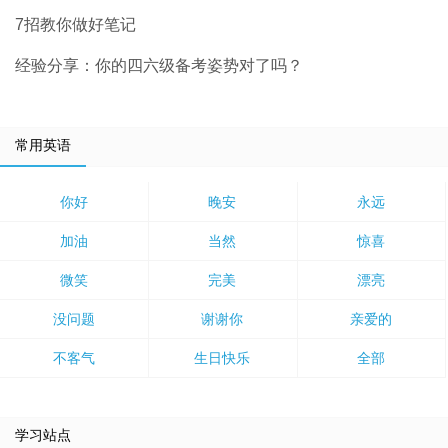
7招教你做好笔记
经验分享：你的四六级备考姿势对了吗？
常用英语
你好
晚安
永远
加油
当然
惊喜
微笑
完美
漂亮
没问题
谢谢你
亲爱的
不客气
生日快乐
全部
学习站点