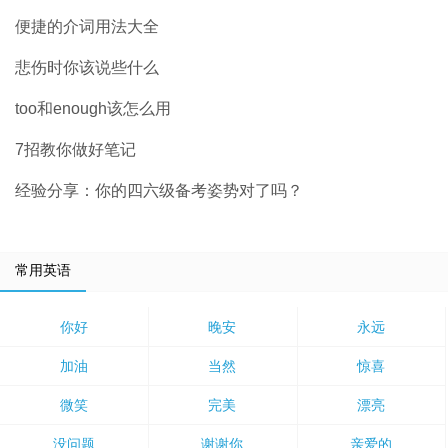
便捷的介词用法大全
悲伤时你该说些什么
too和enough该怎么用
7招教你做好笔记
经验分享：你的四六级备考姿势对了吗？
常用英语
你好
晚安
永远
加油
当然
惊喜
微笑
完美
漂亮
没问题
谢谢你
亲爱的