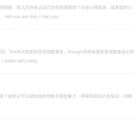
的情绪。那么怎样表达自己悲伤的感情呢？在你心情低落，或者面对心
u are don = hen you
容词和副词。Too表示的是程度深或数量多。Enough则意味着程度或数量超出所
nder hat's rong
呢？做笔记可以增加你的理解力和想象力，帮助巩固自己的知识，回顾