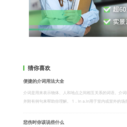
猜你喜欢
便捷的介词用法大全
介词是用来表示物体、人和地点之间相互关系的词语。介词i
并附有例句来帮助你理解。 1．In a.In用于室内或室外的场所。 in a
悲伤时你该说些什么