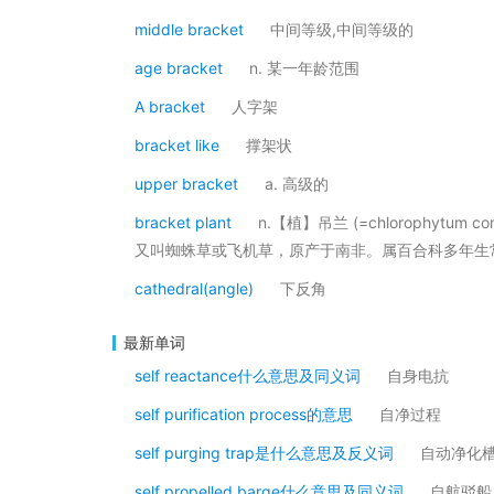
middle bracket
中间等级,中间等级的
age bracket
n. 某一年龄范围
A bracket
人字架
bracket like
撑架状
upper bracket
a. 高级的
bracket plant
n.【植】吊兰 (=chlorophytum
又叫蜘蛛草或飞机草，原产于南非。属百合科多年生
cathedral(angle)
下反角
最新单词
self reactance什么意思及同义词
自身电抗
self purification process的意思
自净过程
self purging trap是什么意思及反义词
自动净化
self propelled barge什么意思及同义词
自航驳船