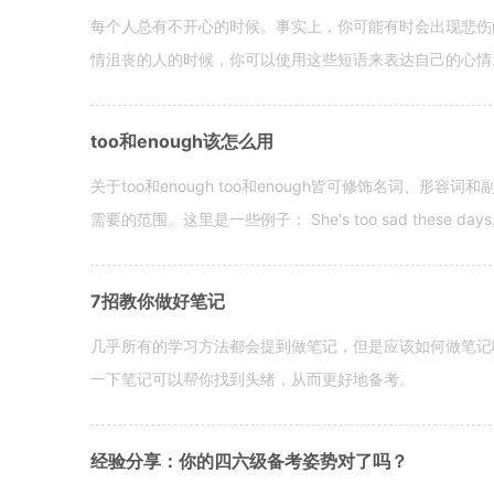
每个人总有不开心的时候。事实上，你可能有时会出现悲伤
情沮丧的人的时候，你可以使用这些短语来表达自己的心情。 hen yo
too和enough该怎么用
关于too和enough too和enough皆可修饰名词、形
需要的范围。这里是一些例子： She's too sad these days. I o
7招教你做好笔记
几乎所有的学习方法都会提到做笔记，但是应该如何做笔记
一下笔记可以帮你找到头绪，从而更好地备考。
经验分享：你的四六级备考姿势对了吗？