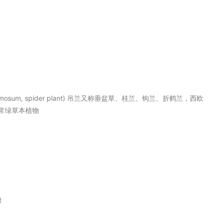
 comosum, spider plant) 吊兰又称垂盆草、桂兰、钩兰、折鹤兰，西欧
常绿草本植物
槽