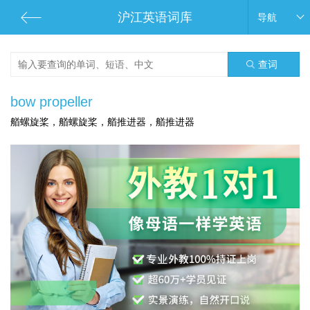
沪江英语词库
导航
查词
bow propeller
艏螺旋桨，艏螺旋桨，艏推进器，艏推进器