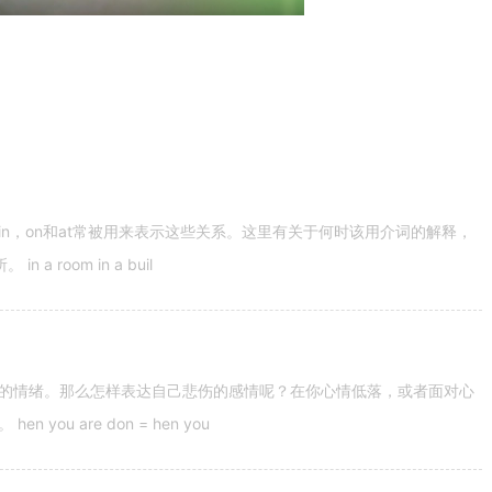
n，on和at常被用来表示这些关系。这里有关于何时该用介词的解释，
 room in a buil
的情绪。那么怎样表达自己悲伤的感情呢？在你心情低落，或者面对心
u are don = hen you