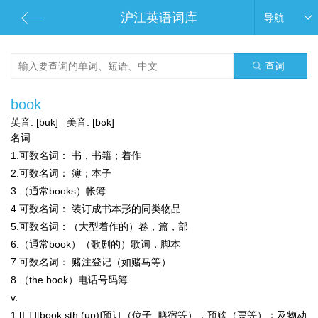
沪江英语词库
导航
查词
book
英音:
[buk]
美音:
[bʊk]
名词
1.
可数名词：
书，书籍；着作
2.
可数名词：
簿；本子
3.（通常books）帐簿
4.
可数名词：
装订成书本形的同类物品
5.
可数名词：
（大型着作的）卷，篇，部
6.（通常book）（歌剧的）歌词，脚本
7.
可数名词：
赌注登记（如赌马等）
8.（the book）电话号码簿
v.
1.[I,T][book sth (up)]预订（位子, 膳宿等），预购（票等）；
及物动