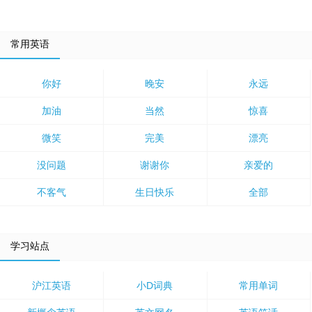
常用英语
你好
晚安
永远
加油
当然
惊喜
微笑
完美
漂亮
没问题
谢谢你
亲爱的
不客气
生日快乐
全部
学习站点
沪江英语
小D词典
常用单词