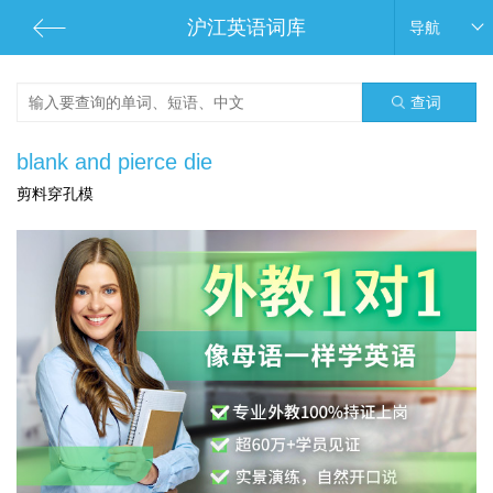
沪江英语词库
导航
查词
blank and pierce die
剪料穿孔模