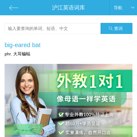
沪江英语词库
导航
查词
big-eared bat
phr. 大耳蝙蝠