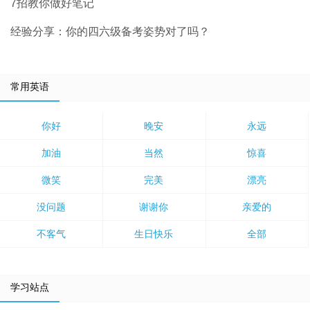
7招教你做好笔记
经验分享：你的四六级备考姿势对了吗？
常用英语
你好
晚安
永远
加油
当然
惊喜
微笑
完美
漂亮
没问题
谢谢你
亲爱的
不客气
生日快乐
全部
学习站点