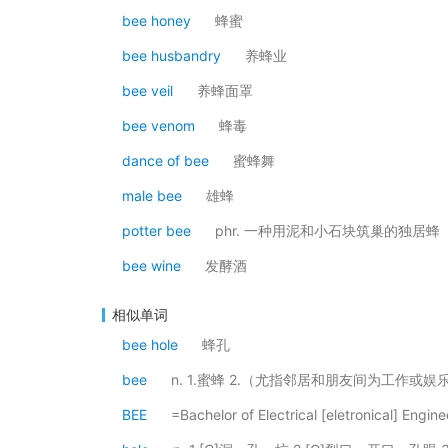
bee honey
蜂蜜
bee husbandry
养蜂业
bee veil
养蜂面罩
bee venom
蜂毒
dance of bee
蜜蜂舞
male bee
雄蜂
potter bee
phr. 一种用泥和小石块筑巢的独居蜂
bee wine
发酵酒
相似单词
bee hole
蜂孔
bee
n. 1.蜜蜂 2.（尤指邻居和朋友间为工作或
BEE
=Bachelor of Electrical [eletronical] 