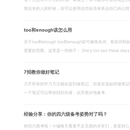
情沮丧的人的时候，你可以使用这些短语来表达自己的心情。 hen yo
too和enough该怎么用
关于too和enough too和enough皆可修饰名词、形
需要的范围。这里是一些例子： She's too sad these days. I o
7招教你做好笔记
几乎所有的学习方法都会提到做笔记，但是应该如何做笔记
一下笔记可以帮你找到头绪，从而更好地备考。
经验分享：你的四六级备考姿势对了吗？
快四六级考啦！小编每天看着手足无措的水军们，甚是担心