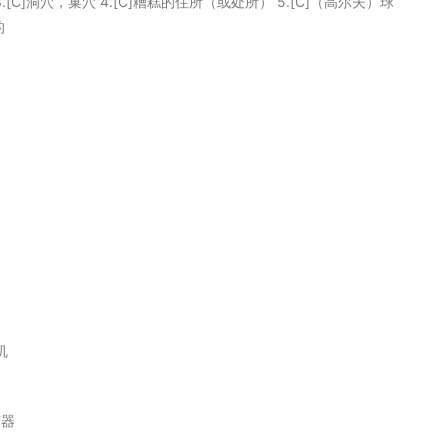
 3.[C]洞穴，巢穴 4.[C]糟糕的住所（或处所） 5.[C]（高尔夫）球
的
机
声器