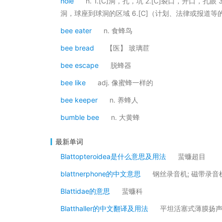
hole
n. 1.[C]洞，孔，坑 2.[C]裂口，开口，孔眼
洞，球座到球洞的区域 6.[C]（计划、法律或报道等
bee eater
n. 食蜂鸟
bee bread
【医】 玻璃苣
bee escape
脱蜂器
bee like
adj. 像蜜蜂一样的
bee keeper
n. 养蜂人
bumble bee
n. 大黄蜂
最新单词
Blattopteroidea是什么意思及用法
蜚蠊超目
blattnerphone的中文意思
钢丝录音机; 磁带录音
Blattidae的意思
蜚蠊科
Blatthaller的中文翻译及用法
平坦活塞式薄膜扬