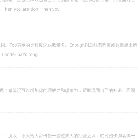
u are don = hen you
容词和副词。Too表示的是程度深或数量多。Enough则意味着程度或数量超出所
nder hat's rong
呢？做笔记可以增加你的理解力和想象力，帮助巩固自己的知识，回顾
～～所以！今天给大家传授一些过来人的经验之谈，临时抱佛脚尝试一