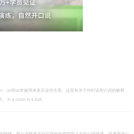
n，on和at常被用来表示这些关系。这里有关于何时该用介词的解释，
 room in a buil
的情绪。那么怎样表达自己悲伤的感情呢？在你心情低落，或者面对心