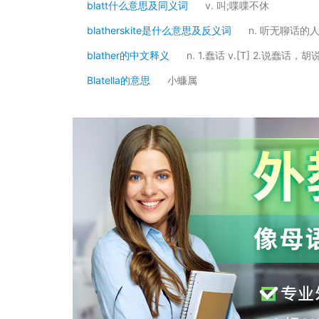
blatt什么意思及同义词
v. 叫;喋喋不休
blatherskite是什么意思及反义词
n. 听无聊话的
blather的中文释义
n. 1.蠢话 v.[T] 2.说蠢话，胡
Blatella的意思
小蠊属