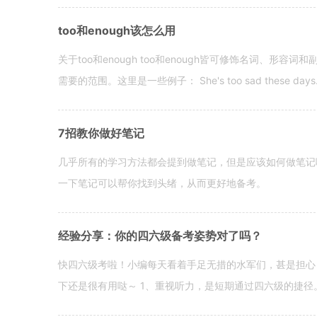
too和enough该怎么用
关于too和enough too和enough皆可修饰名词、形
需要的范围。这里是一些例子： She's too sad these days. I o
7招教你做好笔记
几乎所有的学习方法都会提到做笔记，但是应该如何做笔记
一下笔记可以帮你找到头绪，从而更好地备考。
经验分享：你的四六级备考姿势对了吗？
快四六级考啦！小编每天看着手足无措的水军们，甚是担心
下还是很有用哒～ 1、重视听力，是短期通过四六级的捷径