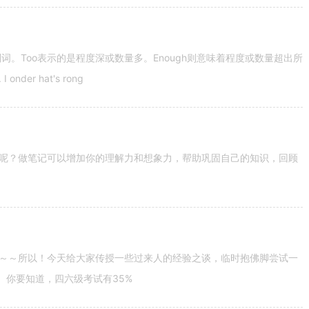
容词和副词。Too表示的是程度深或数量多。Enough则意味着程度或数量超出所
nder hat's rong
呢？做笔记可以增加你的理解力和想象力，帮助巩固自己的知识，回顾
～～所以！今天给大家传授一些过来人的经验之谈，临时抱佛脚尝试一
。你要知道，四六级考试有35%