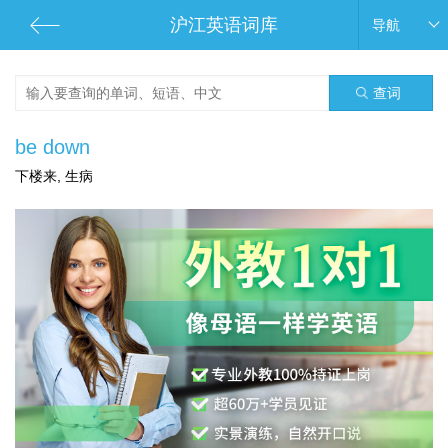
沪江英语词库
导航
查词
be down
下楼来, 生病