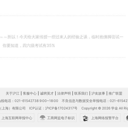
～～所以！今天给大家传授一些过来人的经验之谈，临时抱佛脚尝试一
。你要知道，四六级考试有35%
关于沪江
|
客服中心
|
诚聘英才
|
法律声明
|
联系我们
|
沪友故事
|
推广联盟
电话：021-61542738 9:00~18:00
不良信息与数据安全举报电话：021-61542
（上海）有限公司
ICP认证：沪ICP备17024317号
Copyright © 2026 学金 All Rig
上海互联网举报中心
工商网监电子标识
上海网络报警平台