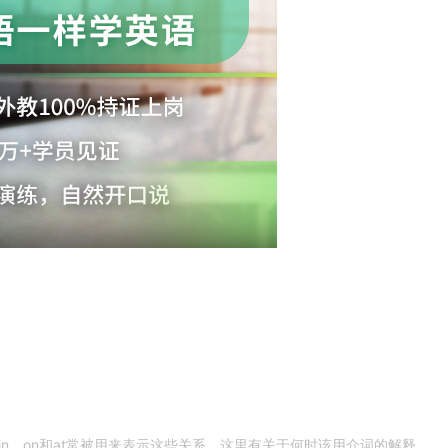
n，on和at常被用来表示这些关系。这里有关于何时该用介词的解释，