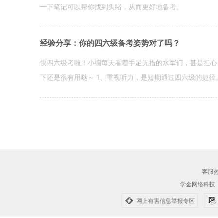
一下笔记可以帮你找到头绪，从而更好地备考。
经验分享：你的四六级备考姿势对了吗？
快四六级考啦！小编每天看着手足无措的水军们，甚是担心
下还是很有用哒～ 1、重视听力，是短期通过四六级的捷径
客服热线
学金网络科技
网上有害信息举报专区