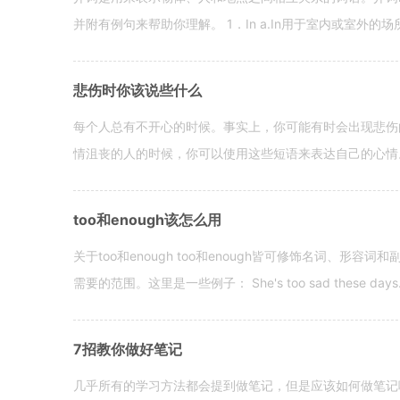
并附有例句来帮助你理解。 1．In a.In用于室内或室外的场所。 in a
悲伤时你该说些什么
每个人总有不开心的时候。事实上，你可能有时会出现悲伤
情沮丧的人的时候，你可以使用这些短语来表达自己的心情。 hen yo
too和enough该怎么用
关于too和enough too和enough皆可修饰名词、形
需要的范围。这里是一些例子： She's too sad these days. I o
7招教你做好笔记
几乎所有的学习方法都会提到做笔记，但是应该如何做笔记