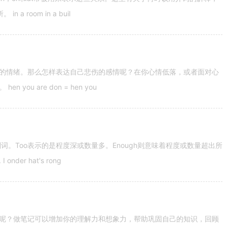
 room in a buil
的情绪。那么怎样表达自己悲伤的感情呢？在你心情低落，或者面对心
u are don = hen you
容词和副词。Too表示的是程度深或数量多。Enough则意味着程度或数量超出所
nder hat's rong
呢？做笔记可以增加你的理解力和想象力，帮助巩固自己的知识，回顾