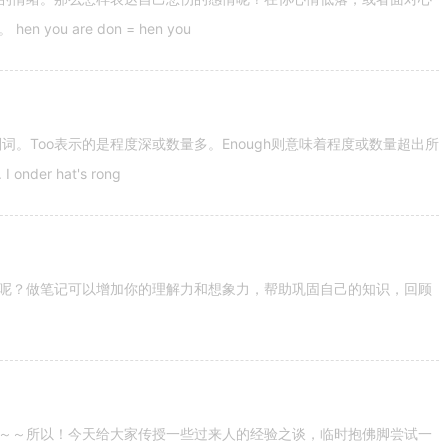
u are don = hen you
容词和副词。Too表示的是程度深或数量多。Enough则意味着程度或数量超出所
nder hat's rong
呢？做笔记可以增加你的理解力和想象力，帮助巩固自己的知识，回顾
～～所以！今天给大家传授一些过来人的经验之谈，临时抱佛脚尝试一