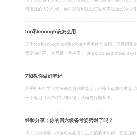
情沮丧的人的时候，你可以使用这些短语来表达自己的心情。 hen yo
too和enough该怎么用
关于too和enough too和enough皆可修饰名词、形
需要的范围。这里是一些例子： She's too sad these days. I o
7招教你做好笔记
几乎所有的学习方法都会提到做笔记，但是应该如何做笔记
一下笔记可以帮你找到头绪，从而更好地备考。
经验分享：你的四六级备考姿势对了吗？
快四六级考啦！小编每天看着手足无措的水军们，甚是担心