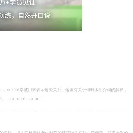
n，on和at常被用来表示这些关系。这里有关于何时该用介词的解释，
 room in a buil
的情绪。那么怎样表达自己悲伤的感情呢？在你心情低落，或者面对心