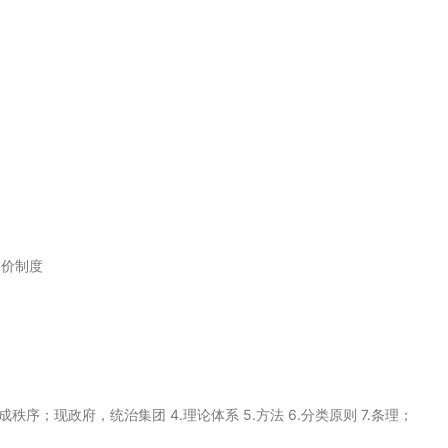
定价制度
stem]既成秩序；现政府，统治集团 4.理论体系 5.方法 6.分类原则 7.条理；