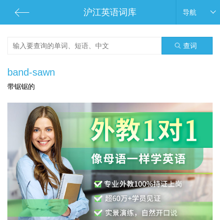
沪江英语词库
导航
查词
band-sawn
带锯锯的