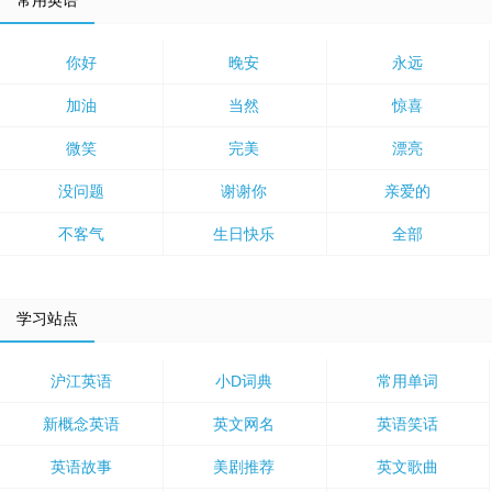
常用英语
你好
晚安
永远
加油
当然
惊喜
微笑
完美
漂亮
没问题
谢谢你
亲爱的
不客气
生日快乐
全部
学习站点
沪江英语
小D词典
常用单词
新概念英语
英文网名
英语笑话
英语故事
美剧推荐
英文歌曲