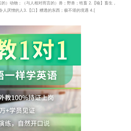
相对而言的）动物；（与人相对而言的）兽；野兽；牲畜 2.【喻】畜生，
厌憎的人3.【口】糟透的东西；极不堪的境遇 4.[