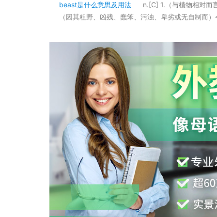
beast是什么意思及用法
n.[C] 1.（与植物
（因其粗野、凶残、蠢笨、污浊、卑劣或无自制而）令人