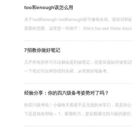
too和enough该怎么用
关于too和enough too和enough皆可修饰名词、形
需要的范围。这里是一些例子： She's too sad these days. I o
7招教你做好笔记
几乎所有的学习方法都会提到做笔记，但是应该如何做笔记
一下笔记可以帮你找到头绪，从而更好地备考。
经验分享：你的四六级备考姿势对了吗？
快四六级考啦！小编每天看着手足无措的水军们，甚是担心
下还是很有用哒～ 1、重视听力，是短期通过四六级的捷径