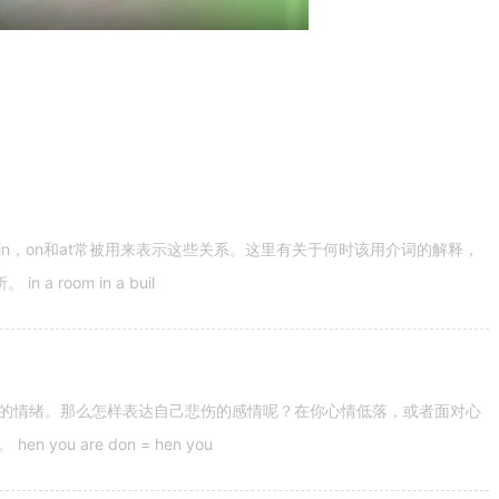
n，on和at常被用来表示这些关系。这里有关于何时该用介词的解释，
 room in a buil
的情绪。那么怎样表达自己悲伤的感情呢？在你心情低落，或者面对心
u are don = hen you