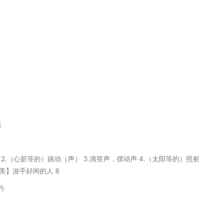
器
拍子 2.（心脏等的）跳动（声） 3.滴答声，摆动声 4.（太阳等的）照射
【美】游手好闲的人 8
的