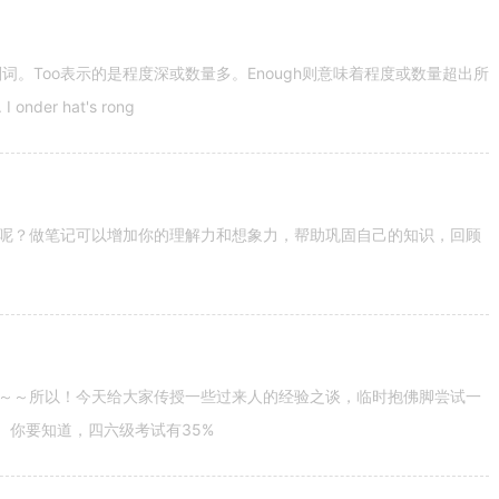
容词和副词。Too表示的是程度深或数量多。Enough则意味着程度或数量超出所
nder hat's rong
呢？做笔记可以增加你的理解力和想象力，帮助巩固自己的知识，回顾
～～所以！今天给大家传授一些过来人的经验之谈，临时抱佛脚尝试一
。你要知道，四六级考试有35%