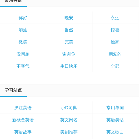
常用英语
你好
晚安
永远
加油
当然
惊喜
微笑
完美
漂亮
没问题
谢谢你
亲爱的
不客气
生日快乐
全部
学习站点
沪江英语
小D词典
常用单词
新概念英语
英文网名
英语笑话
英语故事
美剧推荐
英文歌曲