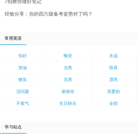
7招教你做好笔记
经验分享：你的四六级备考姿势对了吗？
常用英语
你好
晚安
永远
加油
当然
惊喜
微笑
完美
漂亮
没问题
谢谢你
亲爱的
不客气
生日快乐
全部
学习站点