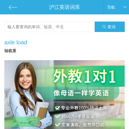
沪江英语词库
导航
查词
axle load
轴载重