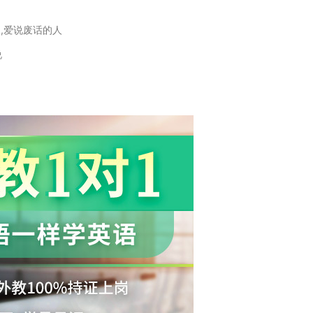
人,爱说废话的人
说