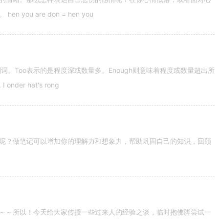
u are don = hen you
容词和副词。Too表示的是程度深或数量多。Enough则意味着程度或数量超出所
nder hat's rong
呢？做笔记可以增加你的理解力和想象力，帮助巩固自己的知识，回顾
～～所以！今天给大家传授一些过来人的经验之谈，临时抱佛脚尝试一