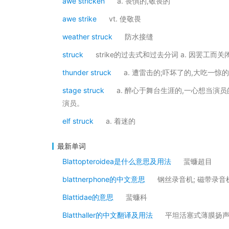
awe stricken
a. 畏惧的,敬畏的
awe strike
vt. 使敬畏
weather struck
防水接缝
struck
strike的过去式和过去分词 a. 因罢工
thunder struck
a. 遭雷击的;吓坏了的,大吃一惊的
stage struck
a. 醉心于舞台生涯的,一心想当演员的 He'
演员。
elf struck
a. 着迷的
最新单词
Blattopteroidea是什么意思及用法
蜚蠊超目
blattnerphone的中文意思
钢丝录音机; 磁带录音
Blattidae的意思
蜚蠊科
Blatthaller的中文翻译及用法
平坦活塞式薄膜扬