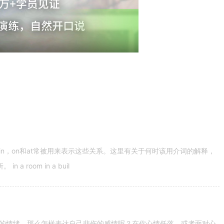
n，on和at常被用来表示这些关系。这里有关于何时该用介词的解释，
 room in a buil
的情绪。那么怎样表达自己悲伤的感情呢？在你心情低落，或者面对心