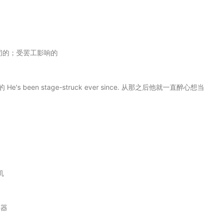
而关闭的；受罢工影响的
s been stage-struck ever since. 从那之后他就一直醉心想当
机
声器