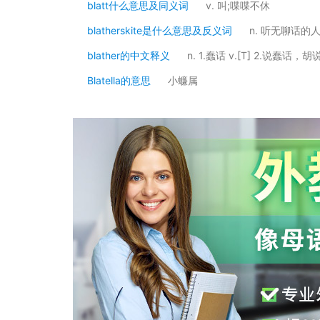
blatt什么意思及同义词
v. 叫;喋喋不休
blatherskite是什么意思及反义词
n. 听无聊话的
blather的中文释义
n. 1.蠢话 v.[T] 2.说蠢话，胡
Blatella的意思
小蠊属