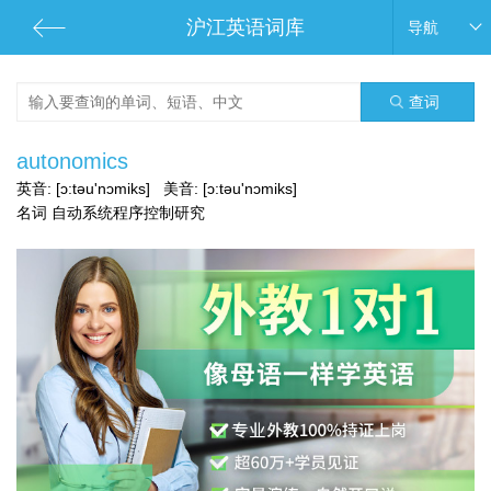
沪江英语词库
导航
查词
autonomics
英音:
[ɔ:təu'nɔmiks]
美音:
[ɔ:təu'nɔmiks]
名词 自动系统程序控制研究