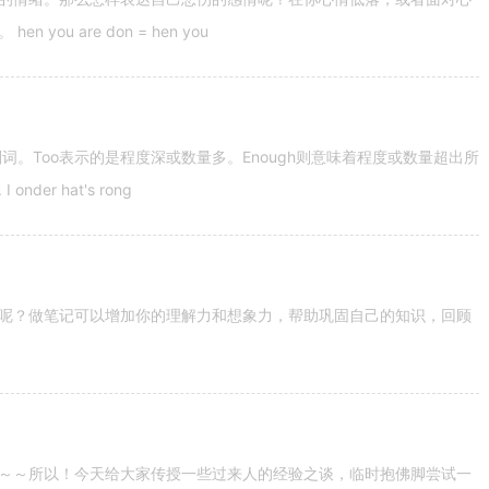
u are don = hen you
容词和副词。Too表示的是程度深或数量多。Enough则意味着程度或数量超出所
nder hat's rong
呢？做笔记可以增加你的理解力和想象力，帮助巩固自己的知识，回顾
～～所以！今天给大家传授一些过来人的经验之谈，临时抱佛脚尝试一