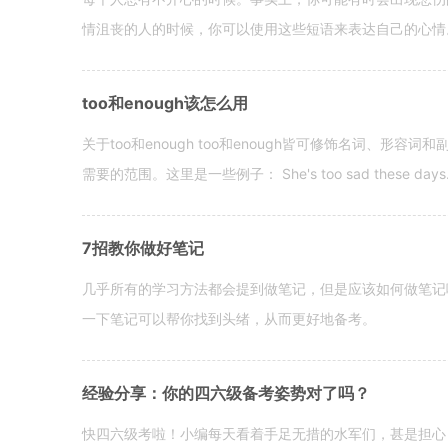
情沮丧的人的时候，你可以使用这些短语来表达自己的心情。 hen yo
too和enough该怎么用
关于too和enough too和enough皆可修饰名词、形
需要的范围。这里是一些例子： She's too sad these days. I o
7招教你做好笔记
几乎所有的学习方法都会提到做笔记，但是应该如何做笔记
一下笔记可以帮你找到头绪，从而更好地备考。
经验分享：你的四六级备考姿势对了吗？
快四六级考啦！小编每天看着手足无措的水军们，甚是担心