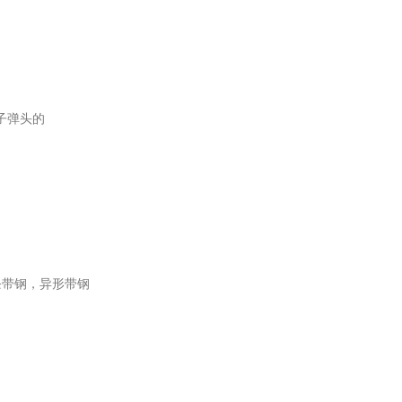
原子弹头的
条带钢，异形带钢