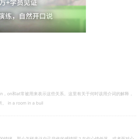
n，on和at常被用来表示这些关系。这里有关于何时该用介词的解释，
 room in a buil
的情绪。那么怎样表达自己悲伤的感情呢？在你心情低落，或者面对心