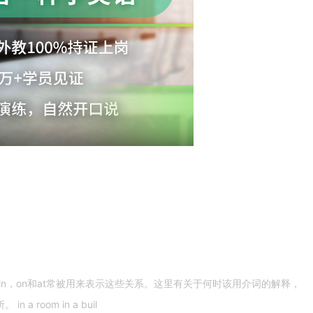
n，on和at常被用来表示这些关系。这里有关于何时该用介词的解释，
 room in a buil