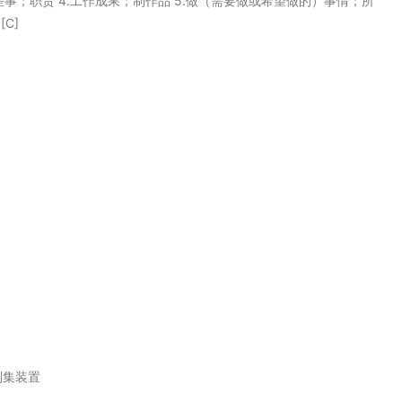
室 3.差事；职责 4.工作成果；制作品 5.做（需要做或希望做的）事情；所
C]
刮集装置