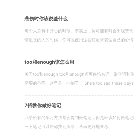
悲伤时你该说些什么
每个人总有不开心的时候。事实上，你可能有时会出现悲伤
情沮丧的人的时候，你可以使用这些短语来表达自己的心情。 hen yo
too和enough该怎么用
关于too和enough too和enough皆可修饰名词、形
需要的范围。这里是一些例子： She's too sad these days. I o
7招教你做好笔记
几乎所有的学习方法都会提到做笔记，但是应该如何做笔记
一下笔记可以帮你找到头绪，从而更好地备考。