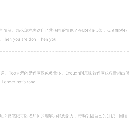
的情绪。那么怎样表达自己悲伤的感情呢？在你心情低落，或者面对心
u are don = hen you
容词和副词。Too表示的是程度深或数量多。Enough则意味着程度或数量超出所
nder hat's rong
呢？做笔记可以增加你的理解力和想象力，帮助巩固自己的知识，回顾