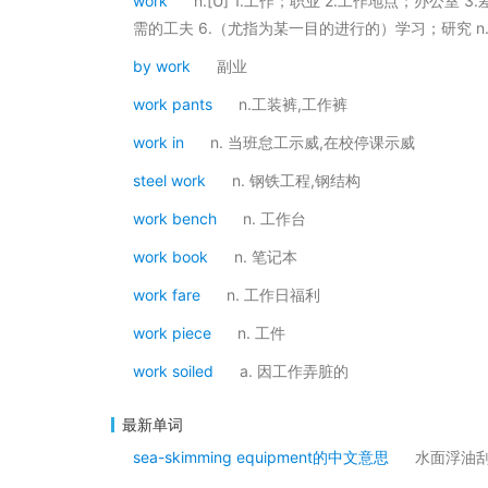
work
n.[U] 1.工作；职业 2.工作地点；办公
需的工夫 6.（尤指为某一目的进行的）学习；研究 n.[
by work
副业
work pants
n.工装裤,工作裤
work in
n. 当班怠工示威,在校停课示威
steel work
n. 钢铁工程,钢结构
work bench
n. 工作台
work book
n. 笔记本
work fare
n. 工作日福利
work piece
n. 工件
work soiled
a. 因工作弄脏的
最新单词
sea-skimming equipment的中文意思
水面浮油