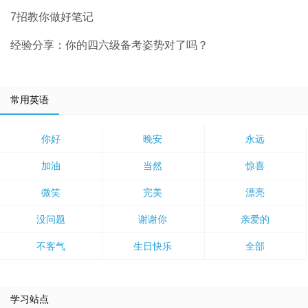
7招教你做好笔记
经验分享：你的四六级备考姿势对了吗？
常用英语
你好
晚安
永远
加油
当然
惊喜
微笑
完美
漂亮
没问题
谢谢你
亲爱的
不客气
生日快乐
全部
学习站点