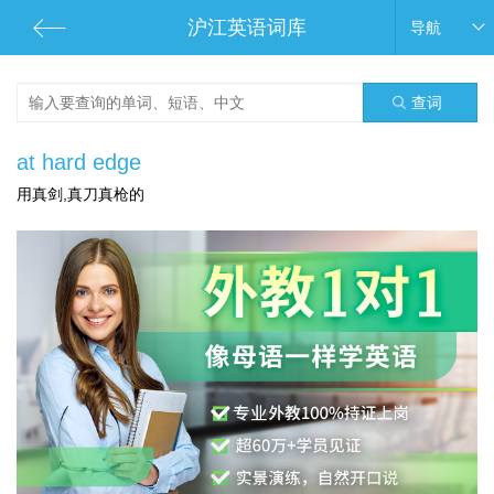
沪江英语词库
导航
查词
at hard edge
用真剑,真刀真枪的