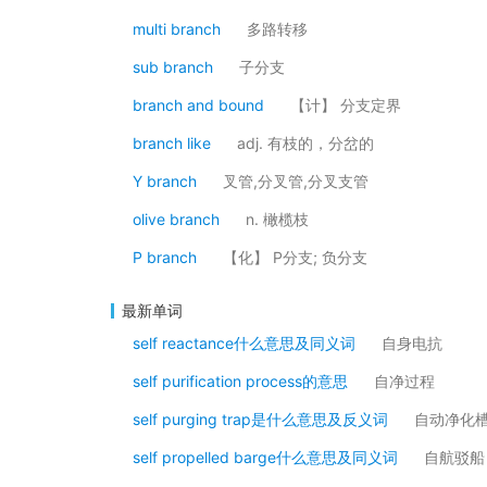
multi branch
多路转移
sub branch
子分支
branch and bound
【计】 分支定界
branch like
adj. 有枝的，分岔的
Y branch
叉管,分叉管,分叉支管
olive branch
n. 橄榄枝
P branch
【化】 P分支; 负分支
最新单词
self reactance什么意思及同义词
自身电抗
self purification process的意思
自净过程
self purging trap是什么意思及反义词
自动净化
self propelled barge什么意思及同义词
自航驳船