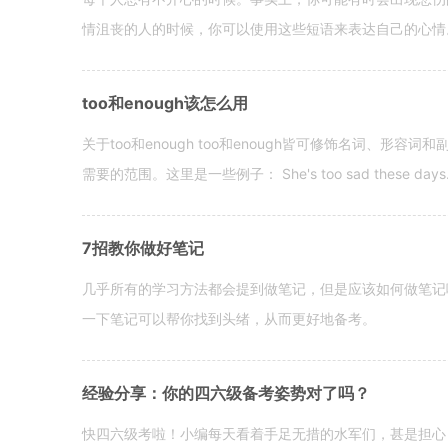
情沮丧的人的时候，你可以使用这些短语来表达自己的心情。 hen yo
too和enough该怎么用
关于too和enough too和enough皆可修饰名词、形
需要的范围。这里是一些例子： She's too sad these days. I o
7招教你做好笔记
几乎所有的学习方法都会提到做笔记，但是应该如何做笔记
一下笔记可以帮你找到头绪，从而更好地备考。
经验分享：你的四六级备考姿势对了吗？
快四六级考啦！小编每天看着手足无措的水军们，甚是担心