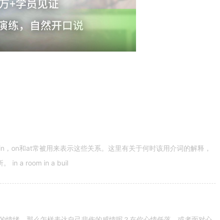
n，on和at常被用来表示这些关系。这里有关于何时该用介词的解释，
 room in a buil
的情绪。那么怎样表达自己悲伤的感情呢？在你心情低落，或者面对心