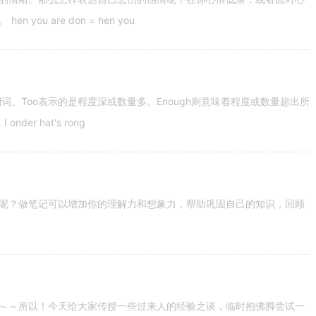
u are don = hen you
容词和副词。Too表示的是程度深或数量多。Enough则意味着程度或数量超出所
nder hat's rong
呢？做笔记可以增加你的理解力和想象力，帮助巩固自己的知识，回顾
～～所以！今天给大家传授一些过来人的经验之谈，临时抱佛脚尝试一