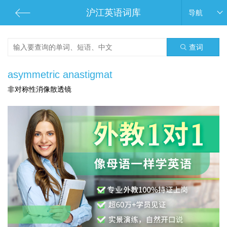
沪江英语词库
导航
查词
asymmetric anastigmat
非对称性消像散透镜