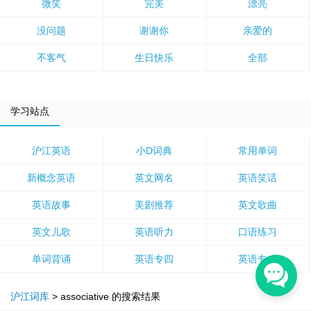
微笑
完美
漂亮
没问题
谢谢你
亲爱的
不客气
生日快乐
全部
学习站点
沪江英语
小D词典
常用单词
新概念英语
英文网名
英语笑话
英语故事
美剧推荐
英文歌曲
英文儿歌
英语听力
口语练习
单词背诵
英语专四
英语专八
沪江词库
>
associative
的搜索结果