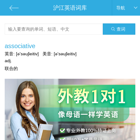
沪江英语词库
导航
查词
associative
英音:
[ə'səuʃieitiv]
美音:
[ə'səuʃieitiv]
adj.
联合的