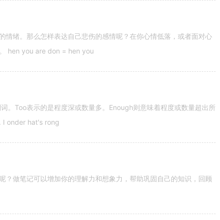
的情绪。那么怎样表达自己悲伤的感情呢？在你心情低落，或者面对心
u are don = hen you
容词和副词。Too表示的是程度深或数量多。Enough则意味着程度或数量超出所
nder hat's rong
呢？做笔记可以增加你的理解力和想象力，帮助巩固自己的知识，回顾