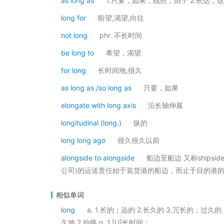
as long as
1.只要，如果，既然，由于 2.长达，
long for
盼望,渴望,向往
not long
phr. 不长时间
be long to
希望，渴望
for long
长时间地,很久
as long as /so long as
只要，如果
elongate with long axis
沿长轴伸展
longitudinal (long.)
纵的
long long ago
很久很久以前
alongside to alongside
船边至船边 又称shipside
公司)的运送责任始于装货港的船边，而止于目的港的
相似单词
long
a. 1.长的；远的 2.长久的 3.冗长的；过久的
久地 2.始终 n. 1.[U]长时间；