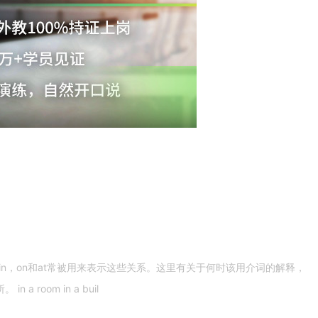
n，on和at常被用来表示这些关系。这里有关于何时该用介词的解释，
 room in a buil