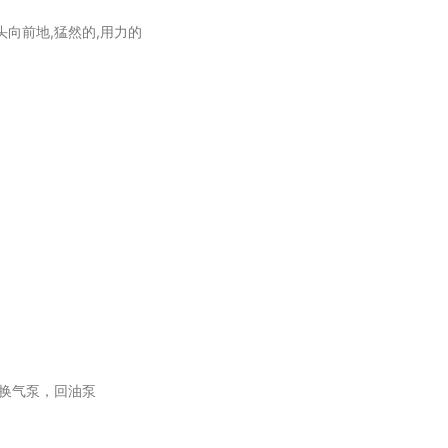
 头向前地,猛然的,用力的
换气泵，回油泵