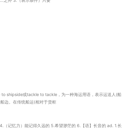
达…之外 3.（表示条件）只要
 to shipside或tackle to tackle，为一种海运用语，表示运送人(船
船边。在传统船运(相对于货柜
 4.（记忆力）能记得久远的 5.希望渺茫的 6.【语】长音的 ad. 1.长