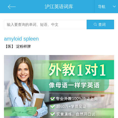
沪江英语词库
导航
查词
amyloid spleen
【医】 淀粉样脾