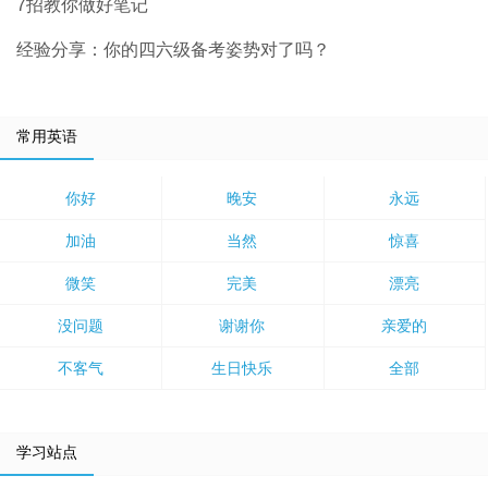
7招教你做好笔记
经验分享：你的四六级备考姿势对了吗？
常用英语
你好
晚安
永远
加油
当然
惊喜
微笑
完美
漂亮
没问题
谢谢你
亲爱的
不客气
生日快乐
全部
学习站点