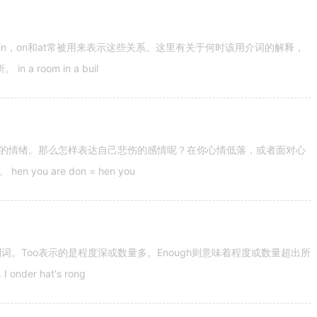
n，on和at常被用来表示这些关系。这里有关于何时该用介词的解释，
 room in a buil
的情绪。那么怎样表达自己悲伤的感情呢？在你心情低落，或者面对心
u are don = hen you
容词和副词。Too表示的是程度深或数量多。Enough则意味着程度或数量超出所
nder hat's rong