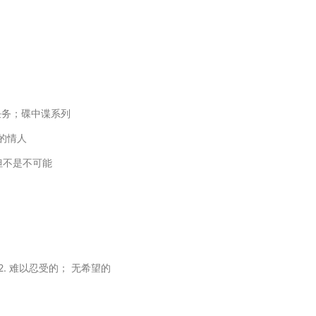
的任务；碟中谍系列
来的情人
但不是不可能
 2. 难以忍受的； 无希望的