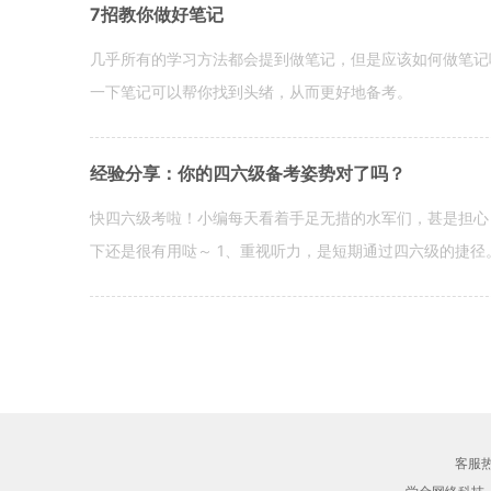
7招教你做好笔记
几乎所有的学习方法都会提到做笔记，但是应该如何做笔记
一下笔记可以帮你找到头绪，从而更好地备考。
经验分享：你的四六级备考姿势对了吗？
快四六级考啦！小编每天看着手足无措的水军们，甚是担心
下还是很有用哒～ 1、重视听力，是短期通过四六级的捷径
客服热线