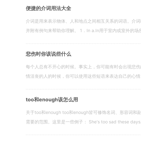
便捷的介词用法大全
介词是用来表示物体、人和地点之间相互关系的词语。介词i
并附有例句来帮助你理解。 1．In a.In用于室内或室外的场所。 in a
悲伤时你该说些什么
每个人总有不开心的时候。事实上，你可能有时会出现悲伤
情沮丧的人的时候，你可以使用这些短语来表达自己的心情。 hen yo
too和enough该怎么用
关于too和enough too和enough皆可修饰名词、形
需要的范围。这里是一些例子： She's too sad these days. I o