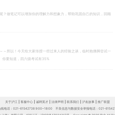
呢？做笔记可以增加你的理解力和想象力，帮助巩固自己的知识，回顾
～～所以！今天给大家传授一些过来人的经验之谈，临时抱佛脚尝试一
。你要知道，四六级考试有35%
关于沪江
|
客服中心
|
诚聘英才
|
法律声明
|
联系我们
|
沪友故事
|
推广联盟
电话：021-61542738 9:00~18:00
不良信息与数据安全举报电话：021-61542