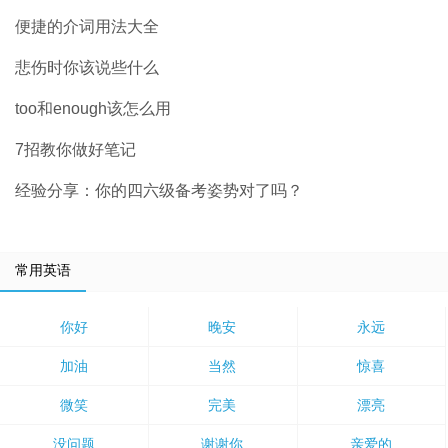
便捷的介词用法大全
悲伤时你该说些什么
too和enough该怎么用
7招教你做好笔记
经验分享：你的四六级备考姿势对了吗？
常用英语
你好
晚安
永远
加油
当然
惊喜
微笑
完美
漂亮
没问题
谢谢你
亲爱的