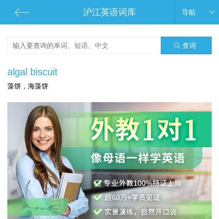
沪江英语词库
导航
查词
algal biscuit
藻饼，海藻饼