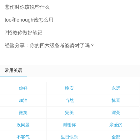
悲伤时你该说些什么
too和enough该怎么用
7招教你做好笔记
经验分享：你的四六级备考姿势对了吗？
常用英语
你好
晚安
永远
加油
当然
惊喜
微笑
完美
漂亮
没问题
谢谢你
亲爱的
不客气
生日快乐
全部