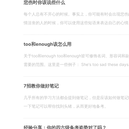
悲伤时你该说些什么
每个人总有不开心的时候。事实上，你可能有时会出现悲伤
情沮丧的人的时候，你可以使用这些短语来表达自己的心情。 hen yo
too和enough该怎么用
关于too和enough too和enough皆可修饰名词、形
需要的范围。这里是一些例子： She's too sad these days. I o
7招教你做好笔记
几乎所有的学习方法都会提到做笔记，但是应该如何做笔记
一下笔记可以帮你找到头绪，从而更好地备考。
经验分享：你的四六级备考姿势对了吗？