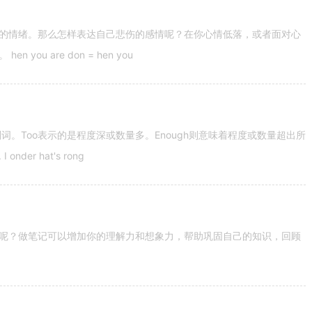
的情绪。那么怎样表达自己悲伤的感情呢？在你心情低落，或者面对心
u are don = hen you
容词和副词。Too表示的是程度深或数量多。Enough则意味着程度或数量超出所
nder hat's rong
呢？做笔记可以增加你的理解力和想象力，帮助巩固自己的知识，回顾