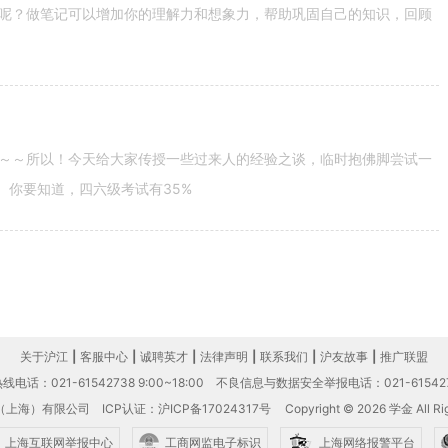
呢？做笔记可以增加你的理解力和想象力，帮助巩固自己的知识，回顾
～～所以！今天给大家传授一些过来人的经验之谈，临时抱佛脚尝试一
。你要知道，四六级考试有35%
关于沪江
|
客服中心
|
诚聘英才
|
法律声明
|
联系我们
|
沪友故事
|
推广联盟
电话：021-61542738 9:00~18:00
不良信息与数据安全举报电话：021-61542
（上海）有限公司
ICP认证：沪ICP备17024317号
Copyright © 2026 学金 All Rig
上海互联网举报中心
工商网监电子标识
上海网络报警平台