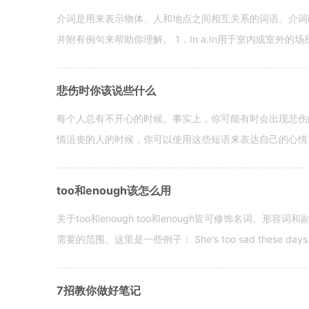
介词是用来表示物体、人和地点之间相互关系的词语。介词i
并附有例句来帮助你理解。 1．In a.In用于室内或室外的场所。 in a
悲伤时你该说些什么
每个人总有不开心的时候。事实上，你可能有时会出现悲伤
情沮丧的人的时候，你可以使用这些短语来表达自己的心情。 hen yo
too和enough该怎么用
关于too和enough too和enough皆可修饰名词、形
需要的范围。这里是一些例子： She's too sad these days. I o
7招教你做好笔记