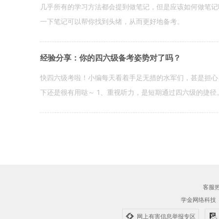
几乎所有的学习方法都会提到做笔记，但是应该如何做笔记
一下笔记可以帮你找到头绪，从而更好地备考。
经验分享：你的四六级备考姿势对了吗？
快四六级考啦！小编每天看着手足无措的水军们，甚是担心
下还是很有用哒～ 1、重视听力，是短期通过四六级的捷径
客服热线
学金网络科技
网上有害信息举报专区