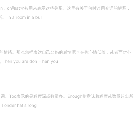
n，on和at常被用来表示这些关系。这里有关于何时该用介词的解释，
 room in a buil
的情绪。那么怎样表达自己悲伤的感情呢？在你心情低落，或者面对心
u are don = hen you
容词和副词。Too表示的是程度深或数量多。Enough则意味着程度或数量超出所
nder hat's rong