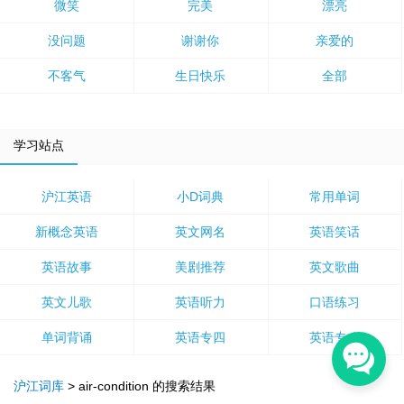
微笑
完美
漂亮
没问题
谢谢你
亲爱的
不客气
生日快乐
全部
学习站点
沪江英语
小D词典
常用单词
新概念英语
英文网名
英语笑话
英语故事
美剧推荐
英文歌曲
英文儿歌
英语听力
口语练习
单词背诵
英语专四
英语专八
沪江词库
>
air-condition
的搜索结果