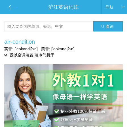
沪江英语词库
导航
查词
air-condition
英音:
['eəkəndiʃɚn]
美音:
['eəkəndiʃɚn]
vt. 设以空调装置,装冷气机于