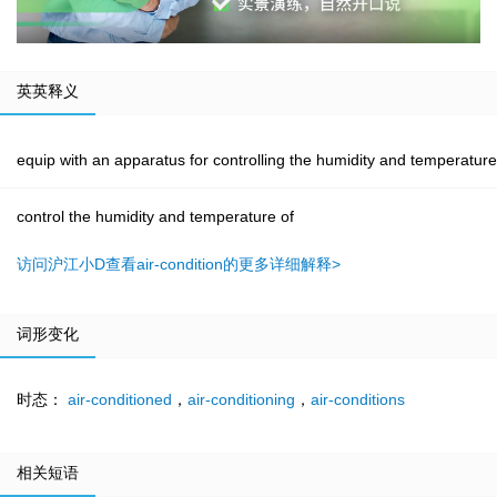
英英释义
equip with an apparatus for controlling the humidity and temperature
control the humidity and temperature of
访问沪江小D查看air-condition的更多详细解释>
词形变化
时态：
air-conditioned
，
air-conditioning
，
air-conditions
相关短语