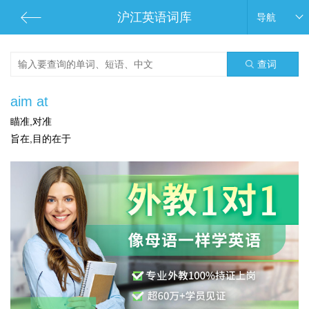
沪江英语词库
导航
查词
aim at
瞄准,对准
旨在,目的在于