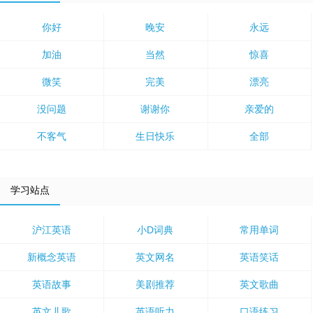
你好
晚安
永远
加油
当然
惊喜
微笑
完美
漂亮
没问题
谢谢你
亲爱的
不客气
生日快乐
全部
学习站点
沪江英语
小D词典
常用单词
新概念英语
英文网名
英语笑话
英语故事
美剧推荐
英文歌曲
英文儿歌
英语听力
口语练习