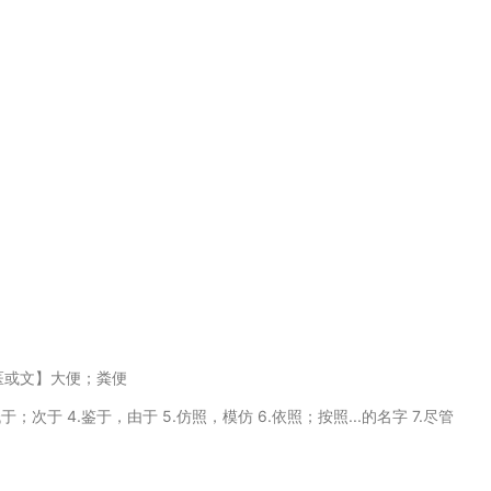
.【医或文】大便；粪便
之后 3.低于；次于 4.鉴于，由于 5.仿照，模仿 6.依照；按照...的名字 7.尽管