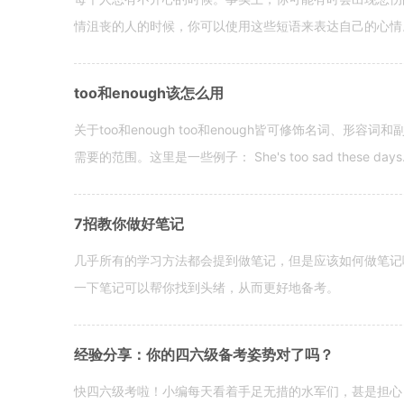
情沮丧的人的时候，你可以使用这些短语来表达自己的心情。 hen yo
too和enough该怎么用
关于too和enough too和enough皆可修饰名词、形
需要的范围。这里是一些例子： She's too sad these days. I o
7招教你做好笔记
几乎所有的学习方法都会提到做笔记，但是应该如何做笔记
一下笔记可以帮你找到头绪，从而更好地备考。
经验分享：你的四六级备考姿势对了吗？
快四六级考啦！小编每天看着手足无措的水军们，甚是担心