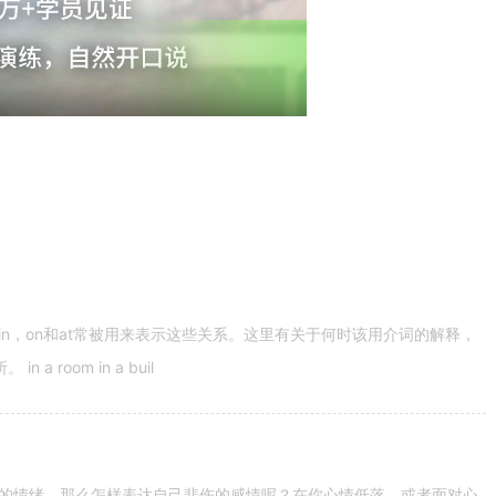
n，on和at常被用来表示这些关系。这里有关于何时该用介词的解释，
 room in a buil
的情绪。那么怎样表达自己悲伤的感情呢？在你心情低落，或者面对心