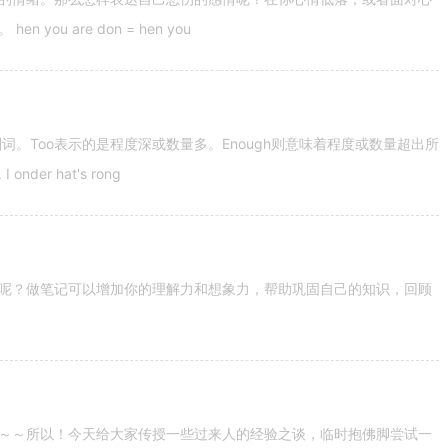
u are don = hen you
容词和副词。Too表示的是程度深或数量多。Enough则意味着程度或数量超出所
nder hat's rong
呢？做笔记可以增加你的理解力和想象力，帮助巩固自己的知识，回顾
～～所以！今天给大家传授一些过来人的经验之谈，临时抱佛脚尝试一