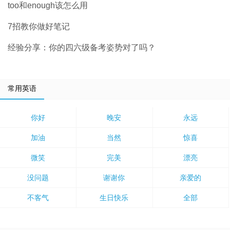
too和enough该怎么用
7招教你做好笔记
经验分享：你的四六级备考姿势对了吗？
常用英语
你好
晚安
永远
加油
当然
惊喜
微笑
完美
漂亮
没问题
谢谢你
亲爱的
不客气
生日快乐
全部