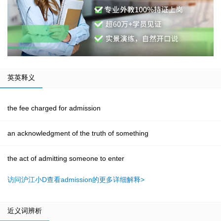
英英释义
the fee charged for admission
an acknowledgment of the truth of something
the act of admitting someone to enter
访问沪江小D查看admission的更多详细解释>
近义词辨析