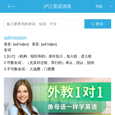
沪江英语词库
导航
查词
admission
英音:
[əd'miʃən]
美音:
[əd'miʃən]
名词
1.[U,C] （机构、组织等的）准许加入，加入权，进入权
2.
可数名词：
（尤其对过错、罪行的）承认，招认，招供
3.
不可数名词：
入场费；门票费